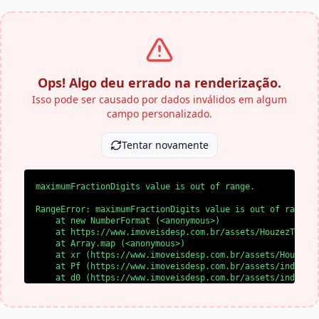
Ops! Algo deu errado na renderização.
Isso pode ser causado por dados inválidos em algum
campo personalizado.
Tentar novamente
maximumFractionDigits value is out of range.
RangeError: maximumFractionDigits value is out of range.

    at new NumberFormat (<anonymous>)

    at https://www.imoveisdesp.com.br/assets/HouzezTheme-
    at Array.map (<anonymous>)

    at xr (https://www.imoveisdesp.com.br/assets/HouzezTh
    at Pf (https://www.imoveisdesp.com.br/assets/index-BA
    at d0 (https://www.imoveisdesp.com.br/assets/index-BA
    at l0 (https://www.imoveisdesp.com.br/assets/index-BA
    at SS (https://www.imoveisdesp.com.br/assets/index-BA
    at yl (https://www.imoveisdesp.com.br/assets/index-BA