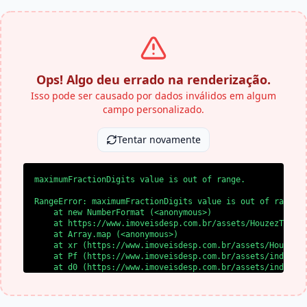
Ops! Algo deu errado na renderização.
Isso pode ser causado por dados inválidos em algum
campo personalizado.
Tentar novamente
maximumFractionDigits value is out of range.
RangeError: maximumFractionDigits value is out of range.

    at new NumberFormat (<anonymous>)

    at https://www.imoveisdesp.com.br/assets/HouzezTheme-
    at Array.map (<anonymous>)

    at xr (https://www.imoveisdesp.com.br/assets/HouzezTh
    at Pf (https://www.imoveisdesp.com.br/assets/index-BY
    at d0 (https://www.imoveisdesp.com.br/assets/index-BY
    at l0 (https://www.imoveisdesp.com.br/assets/index-BY
    at SS (https://www.imoveisdesp.com.br/assets/index-BY
    at yl (https://www.imoveisdesp.com.br/assets/index-BY