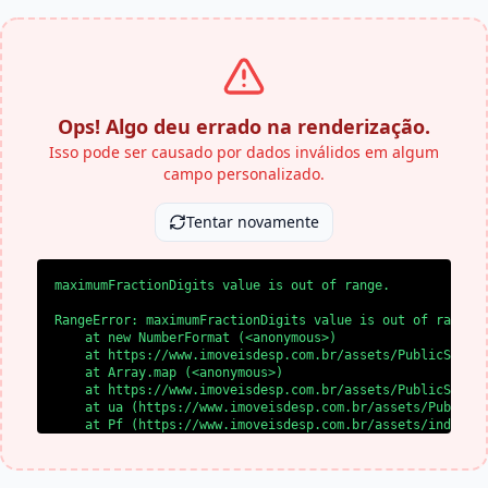
Ops! Algo deu errado na renderização.
Isso pode ser causado por dados inválidos em algum
campo personalizado.
Tentar novamente
maximumFractionDigits value is out of range.
RangeError: maximumFractionDigits value is out of range.

    at new NumberFormat (<anonymous>)

    at https://www.imoveisdesp.com.br/assets/PublicSite-e
    at Array.map (<anonymous>)

    at https://www.imoveisdesp.com.br/assets/PublicSite-e
    at ua (https://www.imoveisdesp.com.br/assets/PublicSi
    at Pf (https://www.imoveisdesp.com.br/assets/index-BY
    at ud (https://www.imoveisdesp.com.br/assets/index-BY
    at d0 (https://www.imoveisdesp.com.br/assets/index-BY
    at l0 (https://www.imoveisdesp.com.br/assets/index-BY