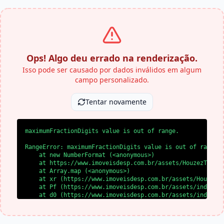
Ops! Algo deu errado na renderização.
Isso pode ser causado por dados inválidos em algum
campo personalizado.
Tentar novamente
maximumFractionDigits value is out of range.
RangeError: maximumFractionDigits value is out of range.

    at new NumberFormat (<anonymous>)

    at https://www.imoveisdesp.com.br/assets/HouzezTheme-
    at Array.map (<anonymous>)

    at xr (https://www.imoveisdesp.com.br/assets/HouzezTh
    at Pf (https://www.imoveisdesp.com.br/assets/index-BY
    at d0 (https://www.imoveisdesp.com.br/assets/index-BY
    at l0 (https://www.imoveisdesp.com.br/assets/index-BY
    at SS (https://www.imoveisdesp.com.br/assets/index-BY
    at yl (https://www.imoveisdesp.com.br/assets/index-BY