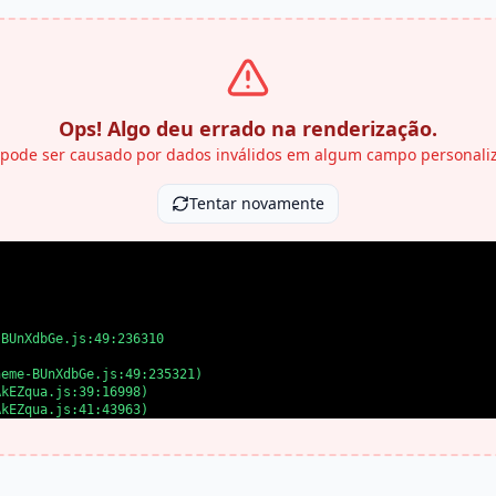
Ops! Algo deu errado na renderização.
 pode ser causado por dados inválidos em algum campo personali
Tentar novamente
BUnXdbGe.js:49:236310

eme-BUnXdbGe.js:49:235321)

kEZqua.js:39:16998)

kEZqua.js:41:43963)

kEZqua.js:41:39727)

kEZqua.js:41:39655)

kEZqua.js:41:39508)

AkEZqua.js:41:35875)