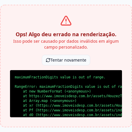
Ops! Algo deu errado na renderização.
Isso pode ser causado por dados inválidos em algum
campo personalizado.
Tentar novamente
maximumFractionDigits value is out of range.
RangeError: maximumFractionDigits value is out of range.

    at new NumberFormat (<anonymous>)

    at https://www.imoveisdesp.com.br/assets/HouzezTheme-
    at Array.map (<anonymous>)

    at xr (https://www.imoveisdesp.com.br/assets/HouzezTh
    at Pf (https://www.imoveisdesp.com.br/assets/index-BY
    at d0 (https://www.imoveisdesp.com.br/assets/index-BY
    at l0 (https://www.imoveisdesp.com.br/assets/index-BY
    at SS (https://www.imoveisdesp.com.br/assets/index-BY
    at yl (https://www.imoveisdesp.com.br/assets/index-BY