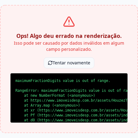
Ops! Algo deu errado na renderização.
Isso pode ser causado por dados inválidos em algum
campo personalizado.
Tentar novamente
maximumFractionDigits value is out of range.
RangeError: maximumFractionDigits value is out of range.

    at new NumberFormat (<anonymous>)

    at https://www.imoveisdesp.com.br/assets/HouzezTheme-
    at Array.map (<anonymous>)

    at xr (https://www.imoveisdesp.com.br/assets/HouzezTh
    at Pf (https://www.imoveisdesp.com.br/assets/index-BY
    at d0 (https://www.imoveisdesp.com.br/assets/index-BY
    at l0 (https://www.imoveisdesp.com.br/assets/index-BY
    at SS (https://www.imoveisdesp.com.br/assets/index-BY
    at yl (https://www.imoveisdesp.com.br/assets/index-BY