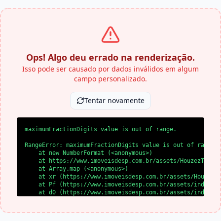
Ops! Algo deu errado na renderização.
Isso pode ser causado por dados inválidos em algum
campo personalizado.
Tentar novamente
maximumFractionDigits value is out of range.
RangeError: maximumFractionDigits value is out of range.

    at new NumberFormat (<anonymous>)

    at https://www.imoveisdesp.com.br/assets/HouzezTheme-
    at Array.map (<anonymous>)

    at xr (https://www.imoveisdesp.com.br/assets/HouzezTh
    at Pf (https://www.imoveisdesp.com.br/assets/index-BA
    at d0 (https://www.imoveisdesp.com.br/assets/index-BA
    at l0 (https://www.imoveisdesp.com.br/assets/index-BA
    at SS (https://www.imoveisdesp.com.br/assets/index-BA
    at yl (https://www.imoveisdesp.com.br/assets/index-BA