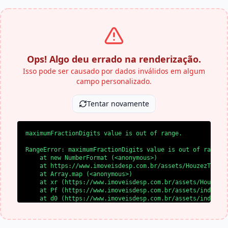
Ops! Algo deu errado na renderização.
Isso pode ser causado por dados inválidos em algum
campo personalizado.
Tentar novamente
maximumFractionDigits value is out of range.
RangeError: maximumFractionDigits value is out of range.

    at new NumberFormat (<anonymous>)

    at https://www.imoveisdesp.com.br/assets/HouzezTheme-
    at Array.map (<anonymous>)

    at xr (https://www.imoveisdesp.com.br/assets/HouzezTh
    at Pf (https://www.imoveisdesp.com.br/assets/index-BY
    at d0 (https://www.imoveisdesp.com.br/assets/index-BY
    at l0 (https://www.imoveisdesp.com.br/assets/index-BY
    at SS (https://www.imoveisdesp.com.br/assets/index-BY
    at yl (https://www.imoveisdesp.com.br/assets/index-BY