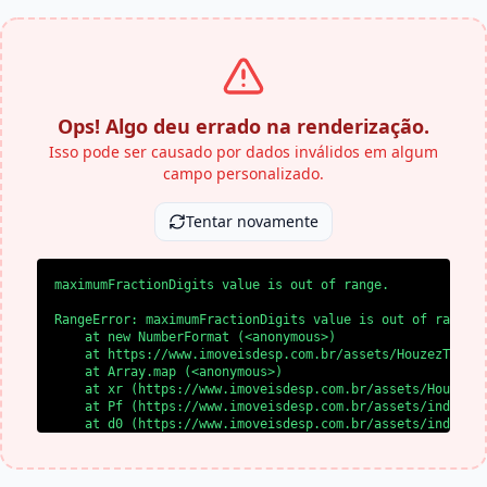
Ops! Algo deu errado na renderização.
Isso pode ser causado por dados inválidos em algum
campo personalizado.
Tentar novamente
maximumFractionDigits value is out of range.
RangeError: maximumFractionDigits value is out of range.

    at new NumberFormat (<anonymous>)

    at https://www.imoveisdesp.com.br/assets/HouzezTheme-
    at Array.map (<anonymous>)

    at xr (https://www.imoveisdesp.com.br/assets/HouzezTh
    at Pf (https://www.imoveisdesp.com.br/assets/index-BY
    at d0 (https://www.imoveisdesp.com.br/assets/index-BY
    at l0 (https://www.imoveisdesp.com.br/assets/index-BY
    at SS (https://www.imoveisdesp.com.br/assets/index-BY
    at yl (https://www.imoveisdesp.com.br/assets/index-BY