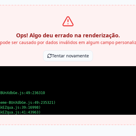
Ops! Algo deu errado na renderização.
 pode ser causado por dados inválidos em algum campo personali
Tentar novamente
BUnXdbGe.js:49:236310

eme-BUnXdbGe.js:49:235321)

kEZqua.js:39:16998)

kEZqua.js:41:43963)

kEZqua.js:41:39727)

kEZqua.js:41:39655)

kEZqua.js:41:39508)

AkEZqua.js:41:35875)